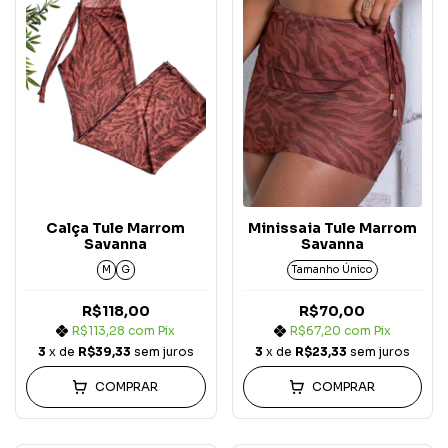
Calça Tule Marrom
Minissaia Tule Marrom
Savanna
Savanna
M
G
Tamanho Único
R$118,00
R$70,00
R$113,28
com
Pix
R$67,20
com
Pix
3
x de
R$39,33
sem juros
3
x de
R$23,33
sem juros
COMPRAR
COMPRAR