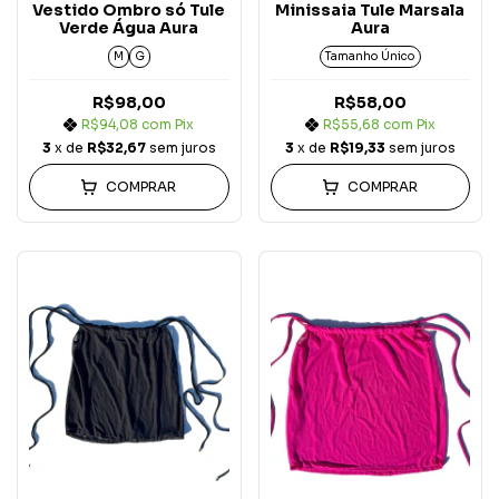
Vestido Ombro só Tule
Minissaia Tule Marsala
Verde Água Aura
Aura
M
G
Tamanho Único
R$98,00
R$58,00
R$94,08
com
Pix
R$55,68
com
Pix
3
x de
R$32,67
sem juros
3
x de
R$19,33
sem juros
COMPRAR
COMPRAR