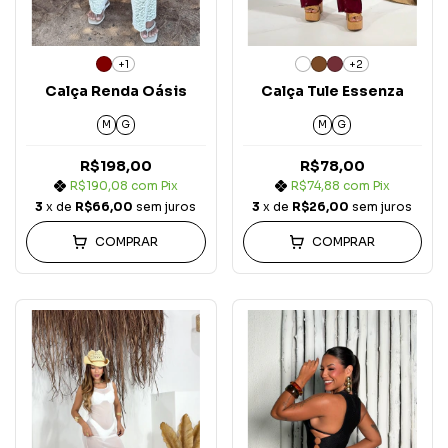
+1
+2
Calça Renda Oásis
Calça Tule Essenza
M
G
M
G
R$198,00
R$78,00
R$190,08
com
Pix
R$74,88
com
Pix
3
x de
R$66,00
sem juros
3
x de
R$26,00
sem juros
COMPRAR
COMPRAR