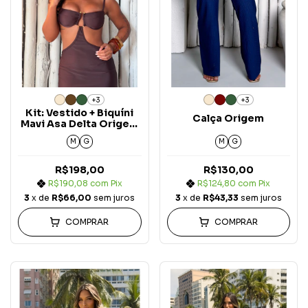
+3
+3
Kit: Vestido + Biquíni
Calça Origem
Mavi Asa Delta Origem
(3 peças)
M
G
M
G
R$198,00
R$130,00
R$190,08
com
Pix
R$124,80
com
Pix
3
x de
R$66,00
sem juros
3
x de
R$43,33
sem juros
COMPRAR
COMPRAR