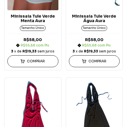
Minissaia Tule Verde
Minissaia Tule Verde
Menta Aura
Água Aura
Tamanho Único
Tamanho Único
R$58,00
R$58,00
R$55,68
com
Pix
R$55,68
com
Pix
3
x de
R$19,33
sem juros
3
x de
R$19,33
sem juros
COMPRAR
COMPRAR