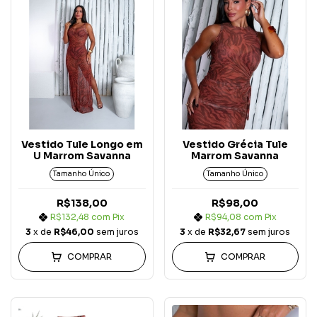
Vestido Tule Longo em
Vestido Grécia Tule
U Marrom Savanna
Marrom Savanna
Tamanho Único
Tamanho Único
R$138,00
R$98,00
R$132,48
com
Pix
R$94,08
com
Pix
3
x de
R$46,00
sem juros
3
x de
R$32,67
sem juros
COMPRAR
COMPRAR