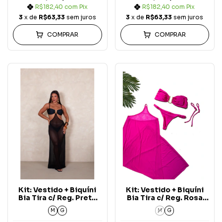
R$182,40
com
Pix
R$182,40
com
Pix
3
x de
R$63,33
sem juros
3
x de
R$63,33
sem juros
COMPRAR
COMPRAR
Kit: Vestido + Biquíni
Kit: Vestido + Biquíni
Bia Tira c/ Reg. Preto
Bia Tira c/ Reg. Rosa
Aura (3 peças)
Pink Aura (3 peças)
M
G
M
G