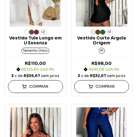
+2
+3
Vestido Tule Longo em
Vestido Curto Argola
U Essenza
Origem
Tamanho Único
M
R$110,00
R$98,00
R$105,60
com
Pix
R$94,08
com
Pix
3
x de
R$36,67
sem juros
3
x de
R$32,67
sem juros
COMPRAR
COMPRAR