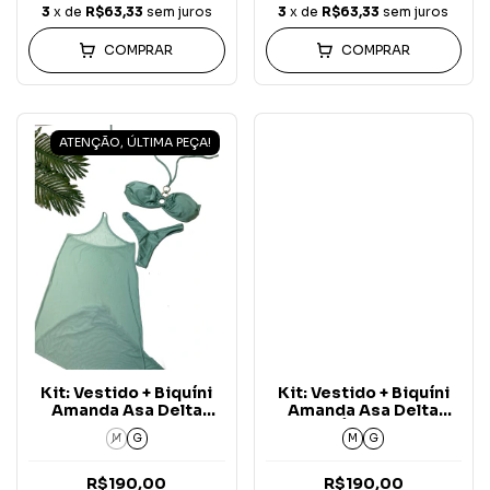
3
x de
R$63,33
sem juros
3
x de
R$63,33
sem juros
COMPRAR
COMPRAR
ATENÇÃO, ÚLTIMA PEÇA!
Kit: Vestido + Biquíni
Kit: Vestido + Biquíni
Amanda Asa Delta
Amanda Asa Delta
Verde Menta Aura (3
Verde Água Aura (3
M
G
M
G
peças)
peças)
R$190,00
R$190,00