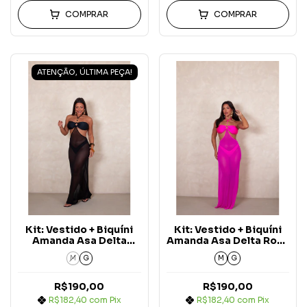
COMPRAR
COMPRAR
ATENÇÃO, ÚLTIMA PEÇA!
Kit: Vestido + Biquíni
Kit: Vestido + Biquíni
Amanda Asa Delta
Amanda Asa Delta Rosa
Preto Aura (3 peças)
Pink Aura (3 peças)
M
G
M
G
R$190,00
R$190,00
R$182,40
com
Pix
R$182,40
com
Pix