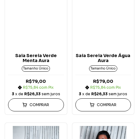
Saia Sereia Verde
Saia Sereia Verde Água
Menta Aura
Aura
Tamanho Único
Tamanho Único
R$79,00
R$79,00
R$75,84
com
Pix
R$75,84
com
Pix
3
x de
R$26,33
sem juros
3
x de
R$26,33
sem juros
COMPRAR
COMPRAR