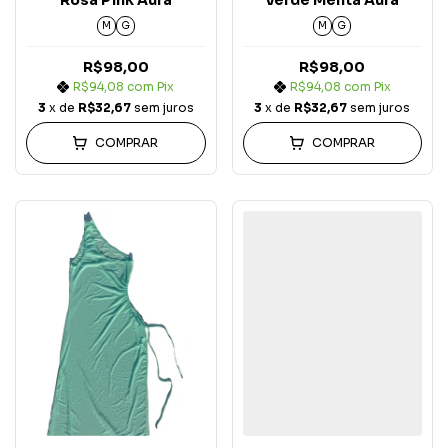
Rosa Pink Aura
Verde Menta Aura
M
G
M
G
R$98,00
R$98,00
R$94,08
com
Pix
R$94,08
com
Pix
3
x de
R$32,67
sem juros
3
x de
R$32,67
sem juros
COMPRAR
COMPRAR