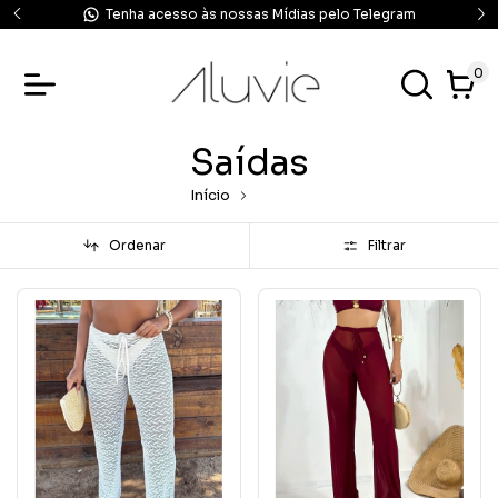
ram
Lançamento toda Quarta-feira 21:00
0
Saídas
Início
Saídas
Ordenar
Filtrar