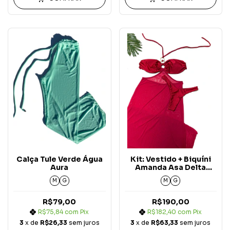
Calça Tule Verde Água
Kit: Vestido + Biquíni
Aura
Amanda Asa Delta
Marsala Aura (3 peças)
M
G
M
G
R$79,00
R$190,00
R$75,84
com
Pix
R$182,40
com
Pix
3
x de
R$26,33
sem juros
3
x de
R$63,33
sem juros