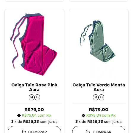
Calça Tule Rosa Pink
Calça Tule Verde Menta
Aura
Aura
M
G
M
G
R$79,00
R$79,00
R$75,84
com
Pix
R$75,84
com
Pix
3
x de
R$26,33
sem juros
3
x de
R$26,33
sem juros
COMPRAR
COMPRAR