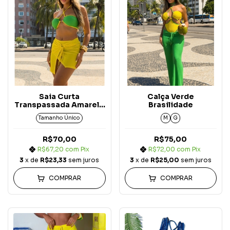
Saia Curta
Calça Verde
Transpassada Amarelo
Brasilidade
Brasilidade
Tamanho Único
M
G
R$70,00
R$75,00
R$67,20
com
Pix
R$72,00
com
Pix
3
x de
R$23,33
sem juros
3
x de
R$25,00
sem juros
COMPRAR
COMPRAR