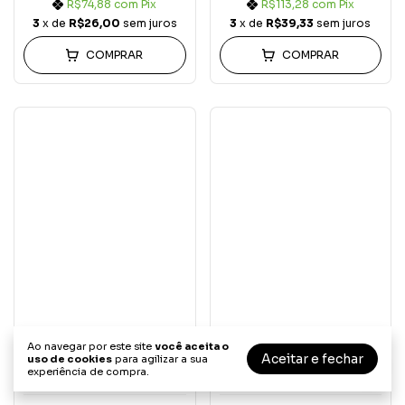
R$74,88
com
Pix
R$113,28
com
Pix
3
x de
R$26,00
sem juros
3
x de
R$39,33
sem juros
COMPRAR
COMPRAR
Vestido Longo Tela
Vestido Longo Tela
Ao navegar por este site
você aceita o
Marrom
Preto
Aceitar e fechar
uso de cookies
para agilizar a sua
experiência de compra.
Tamanho Único
Tamanho Único