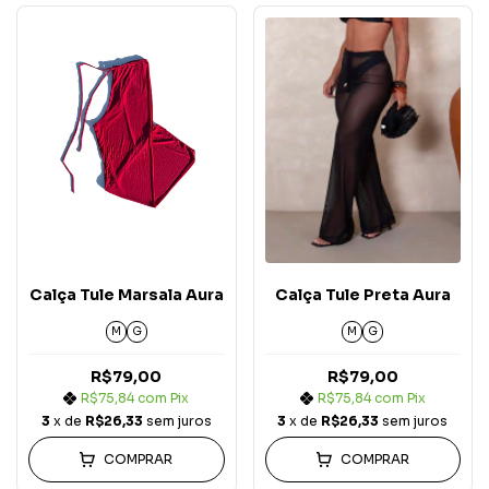
Calça Tule Marsala Aura
Calça Tule Preta Aura
M
G
M
G
R$79,00
R$79,00
R$75,84
com
Pix
R$75,84
com
Pix
3
x de
R$26,33
sem juros
3
x de
R$26,33
sem juros
COMPRAR
COMPRAR