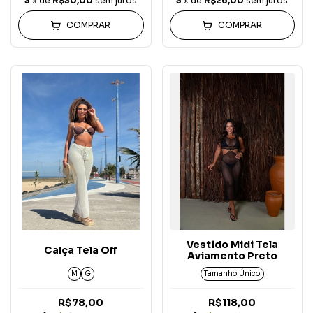
3
x de
R$30,00
sem juros
3
x de
R$26,00
sem juros
COMPRAR
COMPRAR
Vestido Midi Tela
Calça Tela Off
Aviamento Preto
M
G
Tamanho Único
R$78,00
R$118,00