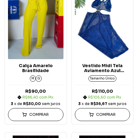
Calça Amarelo
Vestido Midi Tela
Brasilidade
Aviamento Azul
Marinho Copacabana
M
G
Tamanho Único
R$90,00
R$110,00
R$86,40
com
Pix
R$105,60
com
Pix
3
x de
R$30,00
sem juros
3
x de
R$36,67
sem juros
COMPRAR
COMPRAR