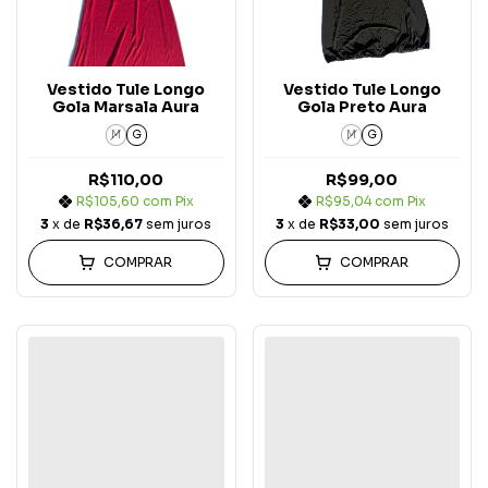
Vestido Tule Longo
Vestido Tule Longo
Gola Marsala Aura
Gola Preto Aura
M
G
M
G
R$110,00
R$99,00
R$105,60
com
Pix
R$95,04
com
Pix
3
x de
R$36,67
sem juros
3
x de
R$33,00
sem juros
COMPRAR
COMPRAR