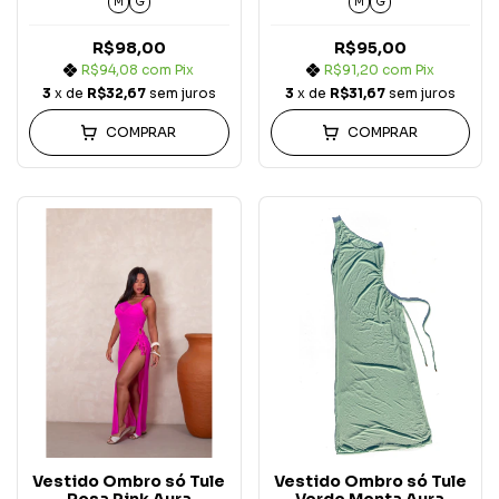
M
G
M
G
R$98,00
R$95,00
R$94,08
com
Pix
R$91,20
com
Pix
3
x de
R$32,67
sem juros
3
x de
R$31,67
sem juros
COMPRAR
COMPRAR
Vestido Ombro só Tule
Vestido Ombro só Tule