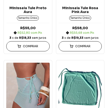
Minissaia Tule Preto
Minissaia Tule Rosa
Aura
Pink Aura
Tamanho Único
Tamanho Único
R$55,00
R$58,00
R$52,80
com
Pix
R$55,68
com
Pix
3
x de
R$18,33
sem juros
3
x de
R$19,33
sem juros
COMPRAR
COMPRAR