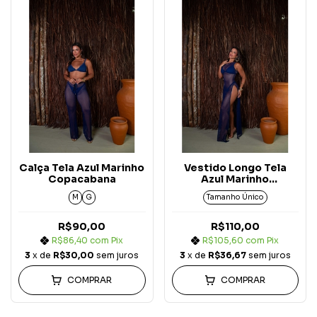
Calça Tela Azul Marinho
Vestido Longo Tela
Copacabana
Azul Marinho
Copacabana
M
G
Tamanho Único
R$90,00
R$110,00
R$86,40
com
Pix
R$105,60
com
Pix
3
x de
R$30,00
sem juros
3
x de
R$36,67
sem juros
COMPRAR
COMPRAR