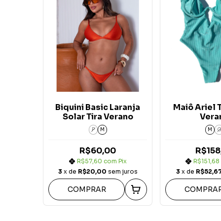
Biquini Basic Laranja
Maiô Ariel
Solar Tira Verano
Vera
P
M
M
R$60,00
R$158
R$57,60
com
Pix
R$151,68
3
x de
R$20,00
sem juros
3
x de
R$52,6
COMPRAR
COMPRA