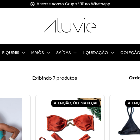
Acesse nosso Grupo VIP no Whatsapp
BIQUINIS
MAIÔS
SAÍDAS
LIQUIDAÇÃO
COLEÇÃ
Orde
Exibindo 7 produtos
ATENÇÃO, ÚLTIMA PEÇA!
ATENÇ