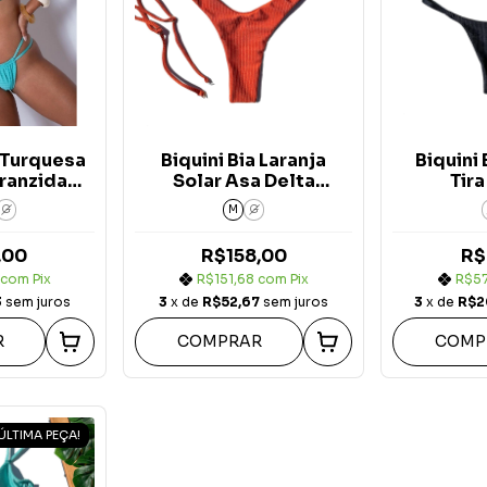
a Turquesa
Biquini Bia Laranja
Biquini
Franzida
Solar Asa Delta
Tir
g. Verano
Verano
G
M
G
,00
R$158,00
R$
com
Pix
R$151,68
com
Pix
R$5
3
sem juros
3
x de
R$52,67
sem juros
3
x de
R$2
R
COMPRAR
COMP
ÚLTIMA PEÇA!