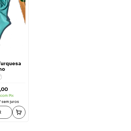
 Turquesa
no
G
,00
com
Pix
7
sem juros
R