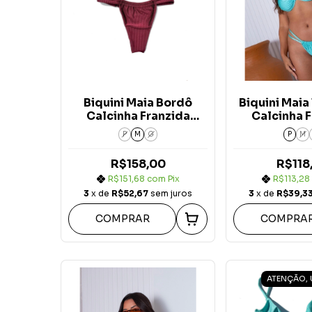
Biquini Maia Bordô
Biquini Mai
Calcinha Franzida
Calcinha 
Dupla c/ Reg. Verano
Dupla c/ Re
P
M
G
P
M
R$158,00
R$118
R$151,68
com
Pix
R$113,28
3
x de
R$52,67
sem juros
3
x de
R$39,3
COMPRAR
COMPRA
ATENÇÃO, 