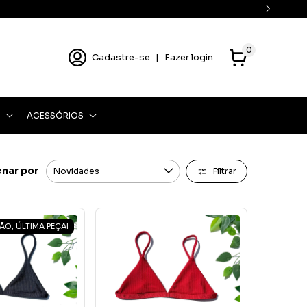
0
Cadastre-se
|
Fazer login
O
ACESSÓRIOS
nar por
Filtrar
ÃO, ÚLTIMA PEÇA!