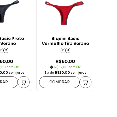
 Basic Preto
Biquini Basic
a Verano
Vermelho Tira Verano
P
M
P
M
60,00
R$60,00
7,60
com
Pix
R$57,60
com
Pix
0,00
sem juros
3
x de
R$20,00
sem juros
RAR
COMPRAR