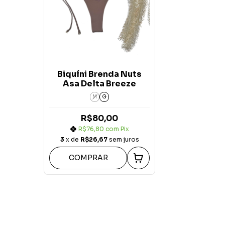
Biquíni Brenda Nuts
Asa Delta Breeze
M
G
R$80,00
R$76,80
com
Pix
3
x de
R$26,67
sem juros
COMPRAR