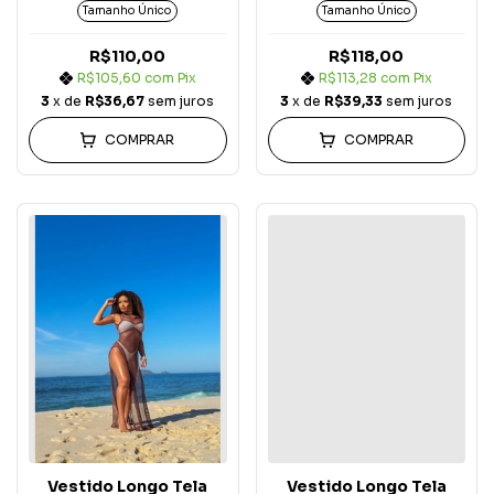
Tamanho Único
Tamanho Único
R$110,00
R$118,00
R$105,60
com
Pix
R$113,28
com
Pix
3
x de
R$36,67
sem juros
3
x de
R$39,33
sem juros
COMPRAR
COMPRAR
Vestido Longo Tela
Vestido Longo Tela