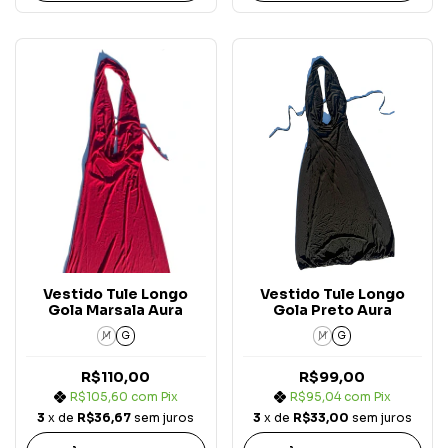
Vestido Tule Longo
Vestido Tule Longo
Gola Marsala Aura
Gola Preto Aura
M
G
M
G
R$110,00
R$99,00
R$105,60
com
Pix
R$95,04
com
Pix
3
x de
R$36,67
sem juros
3
x de
R$33,00
sem juros