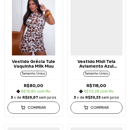
Vestido Grécia Tule
Vestido Midi Tela
Vaquinha Milk Muu
Aviamento Azul
Marinho
Tamanho Único
Tamanho Único
R$80,00
R$118,00
R$76,80
com
Pix
R$113,28
com
Pix
3
x de
R$26,67
sem juros
3
x de
R$39,33
sem juros
COMPRAR
COMPRAR