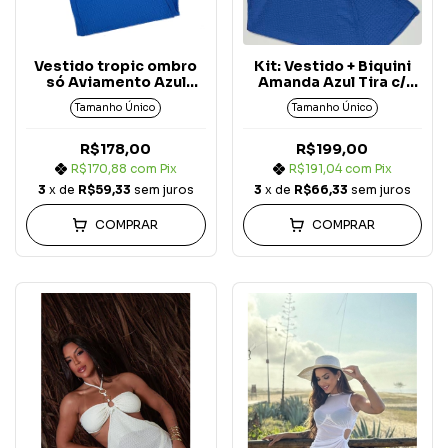
Vestido tropic ombro
Kit: Vestido + Biquini
só Aviamento Azul
Amanda Azul Tira c/
Atlântica
Reg Atlântica (3 peças)
Tamanho Único
Tamanho Único
R$178,00
R$199,00
R$170,88
com
Pix
R$191,04
com
Pix
3
x de
R$59,33
sem juros
3
x de
R$66,33
sem juros
COMPRAR
COMPRAR