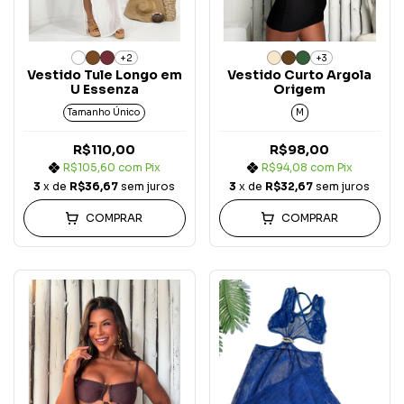
+2
+3
Vestido Tule Longo em
Vestido Curto Argola
U Essenza
Origem
Tamanho Único
M
R$110,00
R$98,00
R$105,60
com
Pix
R$94,08
com
Pix
3
x de
R$36,67
sem juros
3
x de
R$32,67
sem juros
COMPRAR
COMPRAR