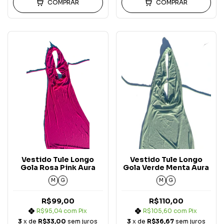
COMPRAR
COMPRAR
Vestido Tule Longo
Vestido Tule Longo
Gola Rosa Pink Aura
Gola Verde Menta Aura
M
G
M
G
R$99,00
R$110,00
R$95,04
com
Pix
R$105,60
com
Pix
3
x de
R$33,00
sem juros
3
x de
R$36,67
sem juros