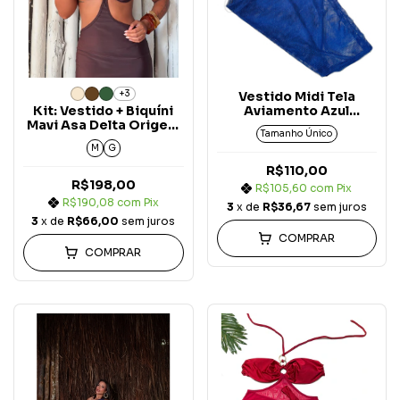
+3
Vestido Midi Tela
Kit: Vestido + Biquíni
Aviamento Azul
Mavi Asa Delta Origem
Marinho Copacabana
Tamanho Único
(3 peças)
M
G
R$110,00
R$198,00
R$105,60
com
Pix
R$190,08
com
Pix
3
x de
R$36,67
sem juros
3
x de
R$66,00
sem juros
COMPRAR
COMPRAR