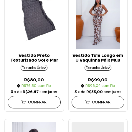
Vestido Preto
Vestido Tule Longo em
Texturizado Sol e Mar
U Vaquinha Milk Muu
Tamanho Único
Tamanho Único
R$80,00
R$99,00
R$76,80
com
Pix
R$95,04
com
Pix
3
x de
R$26,67
sem juros
3
x de
R$33,00
sem juros
COMPRAR
COMPRAR