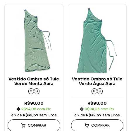
Vestido Ombro só Tule
Vestido Ombro só Tule
Verde Menta Aura
Verde Água Aura
M
G
M
G
R$98,00
R$98,00
R$94,08
com
Pix
R$94,08
com
Pix
3
x de
R$32,67
sem juros
3
x de
R$32,67
sem juros
COMPRAR
COMPRAR