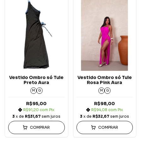
Vestido Ombro só Tule
Vestido Ombro só Tule
Preto Aura
Rosa Pink Aura
M
G
M
G
R$95,00
R$98,00
R$91,20
com
Pix
R$94,08
com
Pix
3
x de
R$31,67
sem juros
3
x de
R$32,67
sem juros
COMPRAR
COMPRAR