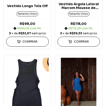
Vestido Argola Lateral
Vestido Longo Tela Off
Marrom Mousse de
Carmel
Tamanho Único
Tamanho Único
R$98,00
R$118,00
R$94,08
com
Pix
R$113,28
com
Pix
3
x de
R$32,67
sem juros
3
x de
R$39,33
sem juros
COMPRAR
COMPRAR