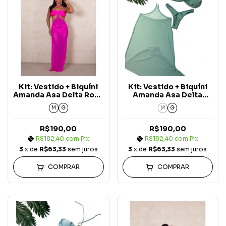
Kit: Vestido + Biquíni
Kit: Vestido + Biquíni
Amanda Asa Delta Rosa
Amanda Asa Delta
Pink Aura (3 peças)
Verde Menta Aura (3
M
G
M
G
peças)
R$190,00
R$190,00
R$182,40
com
Pix
R$182,40
com
Pix
3
x de
R$63,33
sem juros
3
x de
R$63,33
sem juros
COMPRAR
COMPRAR