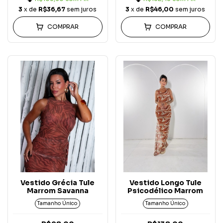
3
x de
R$36,67
sem juros
3
x de
R$46,00
sem juros
COMPRAR
COMPRAR
Vestido Grécia Tule
Vestido Longo Tule
Marrom Savanna
Psicodélico Marrom
Tamanho Único
Tamanho Único