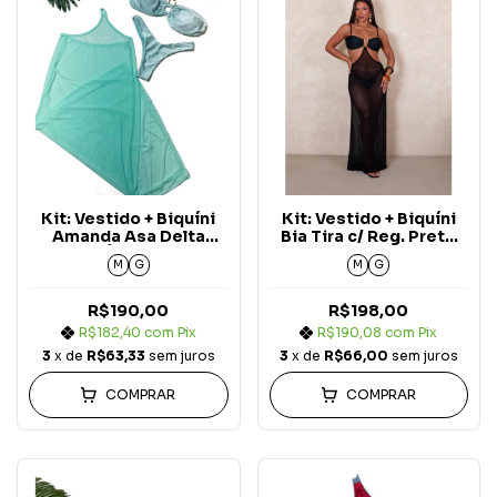
Kit: Vestido + Biquíni
Kit: Vestido + Biquíni
Amanda Asa Delta
Bia Tira c/ Reg. Preto
Verde Água Aura (3
Aura (3 peças)
M
G
M
G
peças)
R$190,00
R$198,00
R$182,40
com
Pix
R$190,08
com
Pix
3
x de
R$63,33
sem juros
3
x de
R$66,00
sem juros
COMPRAR
COMPRAR