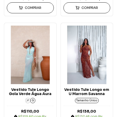
COMPRAR
COMPRAR
Vestido Tule Longo
Vestido Tule Longo em
Gola Verde Água Aura
U Marrom Savanna
M
G
Tamanho Único
R$110,00
R$138,00
R$105,60
com
Pix
R$132,48
com
Pix