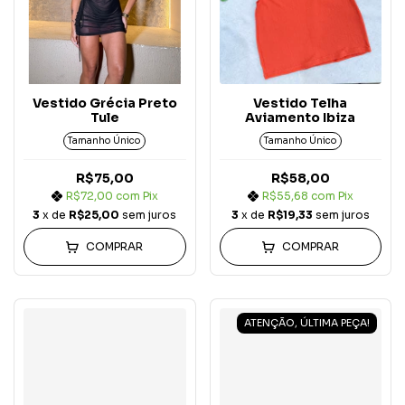
Vestido Grécia Preto
Vestido Telha
Tule
Aviamento Ibiza
Tamanho Único
Tamanho Único
R$75,00
R$58,00
R$72,00
com
Pix
R$55,68
com
Pix
3
x de
R$25,00
sem juros
3
x de
R$19,33
sem juros
COMPRAR
COMPRAR
ATENÇÃO, ÚLTIMA PEÇA!