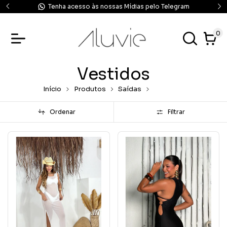
Tenha acesso às nossas Mídias pelo Telegram
0
Vestidos
Início
Produtos
Saídas
Vestidos
Ordenar
Filtrar