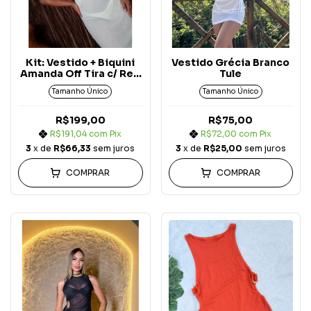
Kit: Vestido + Biquini
Vestido Grécia Branco
Amanda Off Tira c/ Reg
Tule
Atlântica (3 peças)
Tamanho Único
Tamanho Único
R$199,00
R$75,00
R$191,04
com
Pix
R$72,00
com
Pix
3
x de
R$66,33
sem juros
3
x de
R$25,00
sem juros
COMPRAR
COMPRAR