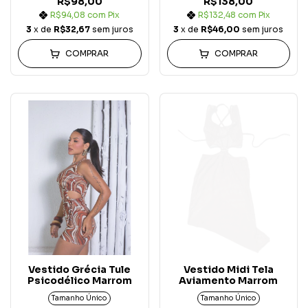
R$98,00
R$138,00
R$94,08
com
Pix
R$132,48
com
Pix
3
x de
R$32,67
sem juros
3
x de
R$46,00
sem juros
COMPRAR
COMPRAR
Vestido Grécia Tule
Vestido Midi Tela
Psicodélico Marrom
Aviamento Marrom
Tamanho Único
Tamanho Único