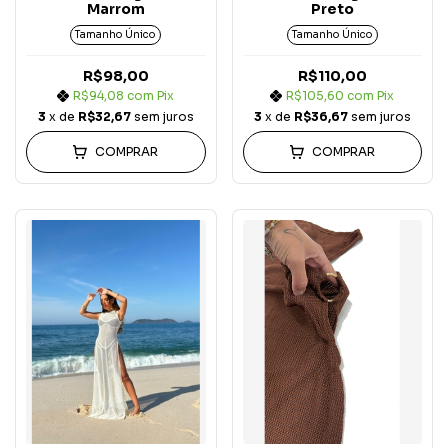
Marrom
Preto
Tamanho Único
Tamanho Único
R$98,00
R$110,00
R$94,08
com
Pix
R$105,60
com
Pix
3
x de
R$32,67
sem juros
3
x de
R$36,67
sem juros
COMPRAR
COMPRAR