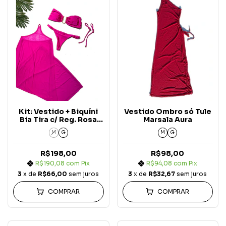
Kit: Vestido + Biquíni
Vestido Ombro só Tule
Bia Tira c/ Reg. Rosa
Marsala Aura
Pink Aura (3 peças)
M
G
M
G
R$198,00
R$98,00
R$190,08
com
Pix
R$94,08
com
Pix
3
x de
R$66,00
sem juros
3
x de
R$32,67
sem juros
COMPRAR
COMPRAR