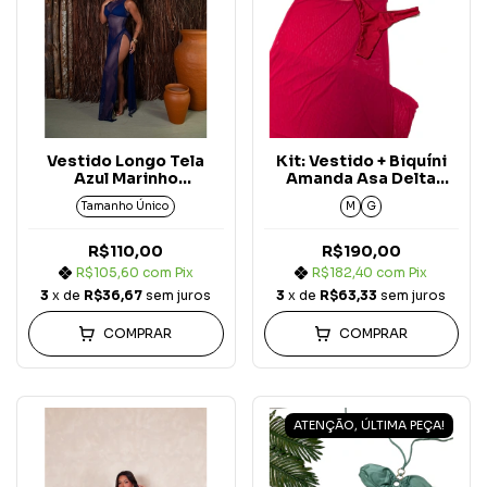
Vestido Longo Tela
Kit: Vestido + Biquíni
Azul Marinho
Amanda Asa Delta
Copacabana
Marsala Aura (3 peças)
Tamanho Único
M
G
R$110,00
R$190,00
R$105,60
com
Pix
R$182,40
com
Pix
3
x de
R$36,67
sem juros
3
x de
R$63,33
sem juros
COMPRAR
COMPRAR
ATENÇÃO, ÚLTIMA PEÇA!