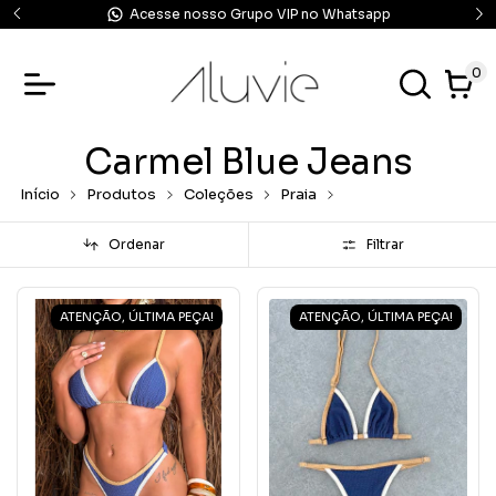
Tenha acesso às nossas Mídias pelo Telegram
0
Carmel Blue Jeans
Início
Produtos
Coleções
Praia
Carmel Blue Jeans
Ordenar
Filtrar
ATENÇÃO, ÚLTIMA PEÇA!
ATENÇÃO, ÚLTIMA PEÇA!