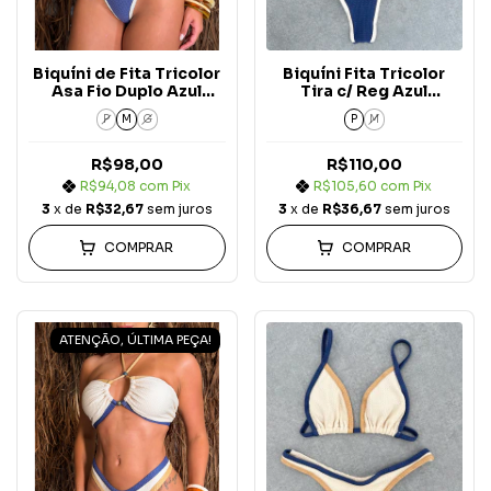
Biquíni de Fita Tricolor
Biquíni Fita Tricolor
Asa Fio Duplo Azul
Tira c/ Reg Azul
Marinho c/ Areia e Off
Marinho c/ Areia e Off
P
M
G
P
M
White Carmel Blue
White Carmel Blue
Jeans
Jeans (Alça Fixa)
R$98,00
R$110,00
R$94,08
com
Pix
R$105,60
com
Pix
3
x de
R$32,67
sem juros
3
x de
R$36,67
sem juros
COMPRAR
COMPRAR
ATENÇÃO, ÚLTIMA PEÇA!