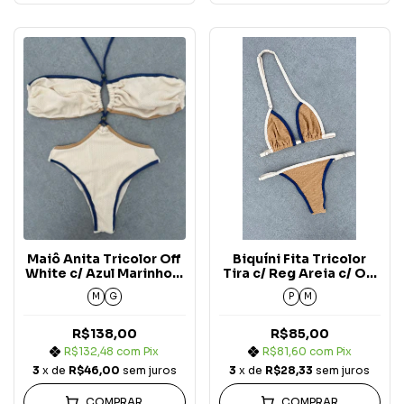
Maiô Anita Tricolor Off
Biquíni Fita Tricolor
White c/ Azul Marinho e
Tira c/ Reg Areia c/ Off
Areia Carmel Blue
White e Azul Marinho
M
G
P
M
Jeans
Carmel Blue Jeans
(Alça Fixa)
R$138,00
R$85,00
R$132,48
com
Pix
R$81,60
com
Pix
3
x de
R$46,00
sem juros
3
x de
R$28,33
sem juros
COMPRAR
COMPRAR