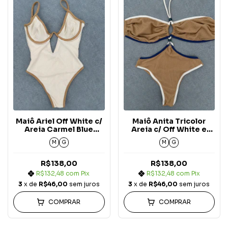
Maiô Ariel Off White c/
Maiô Anita Tricolor
Areia Carmel Blue
Areia c/ Off White e
Jeans
Azul Marinho Carmel
M
G
M
G
Blue Jeans
R$138,00
R$138,00
R$132,48
com
Pix
R$132,48
com
Pix
3
x de
R$46,00
sem juros
3
x de
R$46,00
sem juros
COMPRAR
COMPRAR