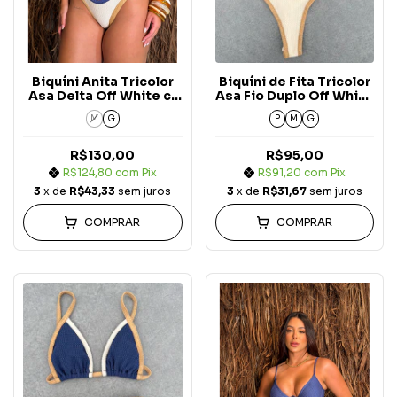
Biquíni Anita Tricolor
Biquíni de Fita Tricolor
Asa Delta Off White c/
Asa Fio Duplo Off White
Azul Marinho e Areia
c/ Azul Marinho e Areia
M
G
P
M
G
Carmel Blue Jeans
Carmel Blue Jeans
R$130,00
R$95,00
R$124,80
com
Pix
R$91,20
com
Pix
3
x de
R$43,33
sem juros
3
x de
R$31,67
sem juros
COMPRAR
COMPRAR