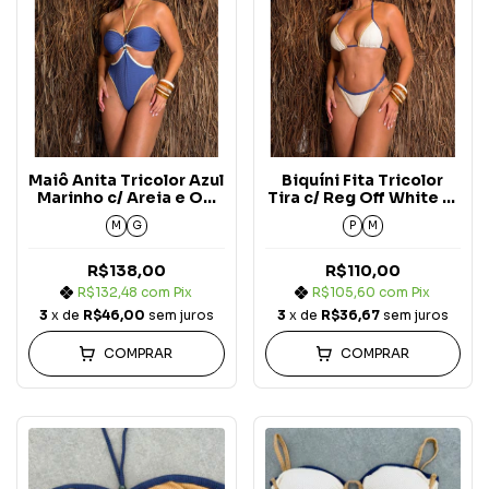
Maiô Anita Tricolor Azul
Biquíni Fita Tricolor
Marinho c/ Areia e Off
Tira c/ Reg Off White c/
White Carmel Blue
Azul Marinho e Areia
M
G
P
M
Jeans
Carmel Blue Jeans
(Alça Fixa)
R$138,00
R$110,00
R$132,48
com
Pix
R$105,60
com
Pix
3
x de
R$46,00
sem juros
3
x de
R$36,67
sem juros
COMPRAR
COMPRAR