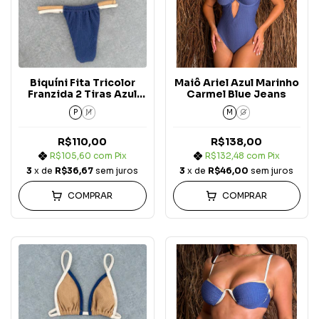
Biquíni Fita Tricolor
Maiô Ariel Azul Marinho
Franzida 2 Tiras Azul
Carmel Blue Jeans
Marinho c/ Areia e Off
P
M
M
G
White Carmel Blue
Jeans
R$110,00
R$138,00
R$105,60
com
Pix
R$132,48
com
Pix
3
x de
R$36,67
sem juros
3
x de
R$46,00
sem juros
COMPRAR
COMPRAR