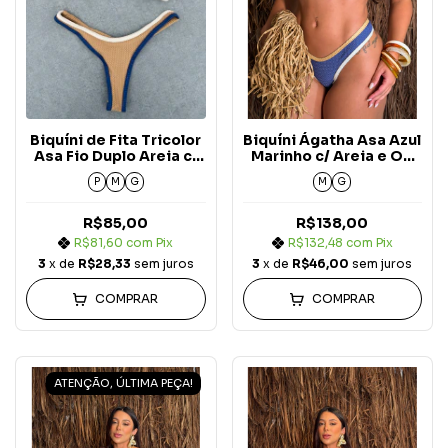
Biquíni de Fita Tricolor
Biquíni Ágatha Asa Azul
Asa Fio Duplo Areia c/
Marinho c/ Areia e Off
Off White e Azul
White Carmel Blue
P
M
G
M
G
Marinho Carmel Blue
Jeans
Jeans
R$85,00
R$138,00
R$81,60
com
Pix
R$132,48
com
Pix
3
x de
R$28,33
sem juros
3
x de
R$46,00
sem juros
COMPRAR
COMPRAR
ATENÇÃO, ÚLTIMA PEÇA!