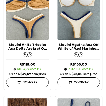
Biquíni Anita Tricolor
Biquíni Ágatha Asa Off
Asa Delta Areia c/ Off
White c/ Azul Marinho e
White e Azul Marinho
Areia Carmel Blue
M
G
M
G
Carmel Blue Jeans
Jeans
R$119,00
R$135,00
R$114,24
com
Pix
R$129,60
com
Pix
3
x de
R$39,67
sem juros
3
x de
R$45,00
sem juros
COMPRAR
COMPRAR