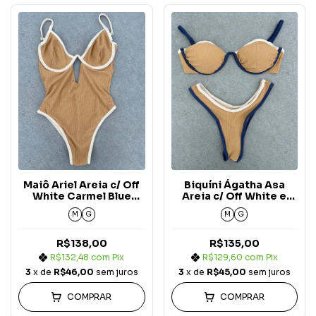
Maiô Ariel Areia c/ Off
Biquíni Ágatha Asa
White Carmel Blue
Areia c/ Off White e
Jeans
Azul Marinho Carmel
M
G
M
G
Blue Jeans
R$138,00
R$135,00
R$132,48
com
Pix
R$129,60
com
Pix
3
x de
R$46,00
sem juros
3
x de
R$45,00
sem juros
COMPRAR
COMPRAR