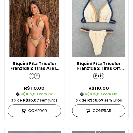
Biquíni Fita Tricolor
Biquíni Fita Tricolor
Franzida 2 Tiras Areia
Franzida 2 Tiras Off
c/ Off White e Azul
White c/ Azul Marinho e
P
M
P
M
Marinho Carmel Blue
Areia Carmel Blue
Jeans
Jeans
R$110,00
R$110,00
R$105,60
com
Pix
R$105,60
com
Pix
3
x de
R$36,67
sem juros
3
x de
R$36,67
sem juros
COMPRAR
COMPRAR