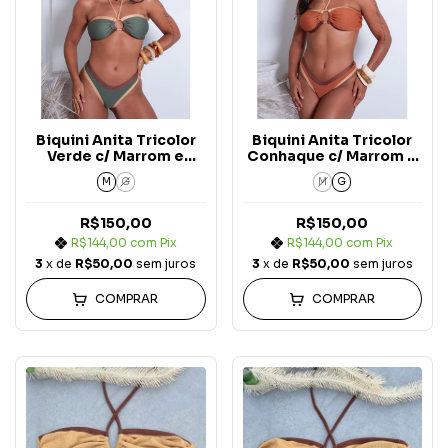
Biquini Anita Tricolor
Biquini Anita Tricolor
Verde c/ Marrom e
Conhaque c/ Marrom e
Areia Asa Delta Carmel
Areia Asa Delta Carmel
M
G
M
G
R$150,00
R$150,00
R$144,00
com
Pix
R$144,00
com
Pix
3
x de
R$50,00
sem juros
3
x de
R$50,00
sem juros
COMPRAR
COMPRAR