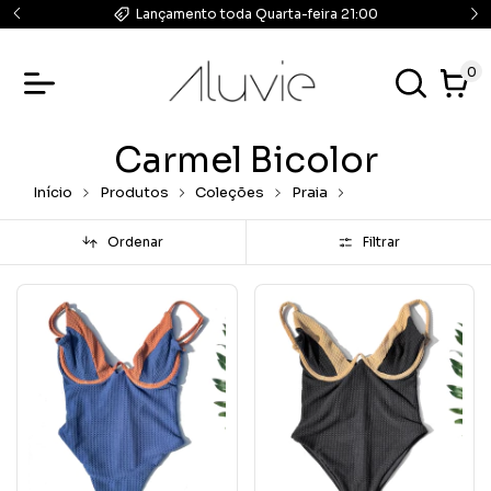
ram
Lançamento toda Quarta-feira 21:00
0
Carmel Bicolor
Início
Produtos
Coleções
Praia
Carmel Bicolor
Ordenar
Filtrar