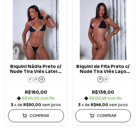
Biquini Nádia Preto c/
Biquini de Fita Preto c/
Nude Tira Viés Lateral
Nude Tira Viés Laço
c/ Reg. Carmel Bicolor
Carmel Bicolor
P
M
G
P
M
R$150,00
R$138,00
R$144,00
com
Pix
R$132,48
com
Pix
3
x de
R$50,00
sem juros
3
x de
R$46,00
sem juros
COMPRAR
COMPRAR