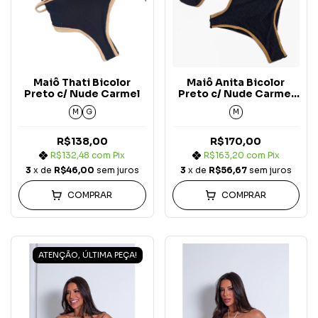
Maiô Thati Bicolor
Maiô Anita Bicolor
Preto c/ Nude Carmel
Preto c/ Nude Carmel
COM 2 PEDRAS
M
G
M
R$138,00
R$170,00
R$132,48
com
Pix
R$163,20
com
Pix
3
x de
R$46,00
sem juros
3
x de
R$56,67
sem juros
COMPRAR
COMPRAR
ATENÇÃO, ÚLTIMA PEÇA!