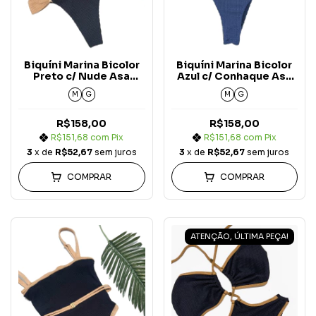
Biquíni Marina Bicolor
Biquíni Marina Bicolor
Preto c/ Nude Asa
Azul c/ Conhaque Asa
Borboleta Carmel
Borboleta Carmel
M
G
M
G
R$158,00
R$158,00
R$151,68
com
Pix
R$151,68
com
Pix
3
x de
R$52,67
sem juros
3
x de
R$52,67
sem juros
COMPRAR
COMPRAR
ATENÇÃO, ÚLTIMA PEÇA!