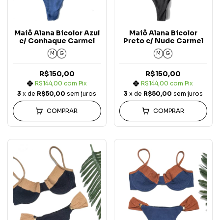
Maiô Alana Bicolor Azul
Maiô Alana Bicolor
c/ Conhaque Carmel
Preto c/ Nude Carmel
M
G
M
G
R$150,00
R$150,00
R$144,00
com
Pix
R$144,00
com
Pix
3
x de
R$50,00
sem juros
3
x de
R$50,00
sem juros
COMPRAR
COMPRAR