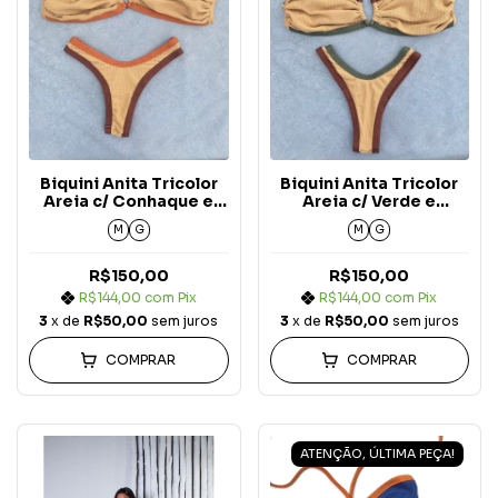
Biquini Anita Tricolor
Biquini Anita Tricolor
Areia c/ Conhaque e
Areia c/ Verde e
Marrom Asa Delta
Marrom Asa Delta
M
G
M
G
Carmel
Carmel
R$150,00
R$150,00
R$144,00
com
Pix
R$144,00
com
Pix
3
x de
R$50,00
sem juros
3
x de
R$50,00
sem juros
COMPRAR
COMPRAR
ATENÇÃO, ÚLTIMA PEÇA!