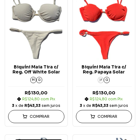
Biquíni Maia Tira c/
Biquíni Maia Tira c/
Reg. Off White Solar
Reg. Papaya Solar
M
G
M
G
R$130,00
R$130,00
R$124,80
com
Pix
R$124,80
com
Pix
3
x de
R$43,33
sem juros
3
x de
R$43,33
sem juros
COMPRAR
COMPRAR