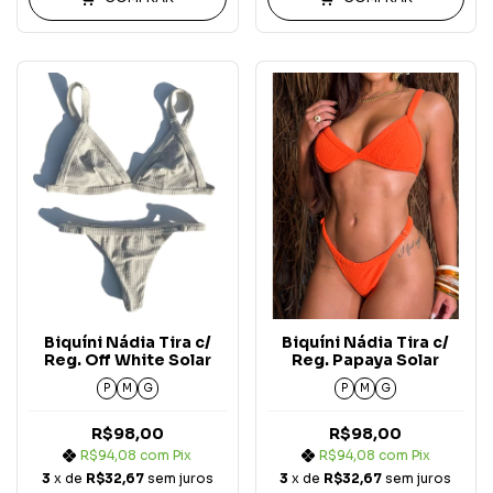
Biquíni Nádia Tira c/
Biquíni Nádia Tira c/
Reg. Off White Solar
Reg. Papaya Solar
P
M
G
P
M
G
R$98,00
R$98,00
R$94,08
com
Pix
R$94,08
com
Pix
3
x de
R$32,67
sem juros
3
x de
R$32,67
sem juros