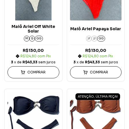
Maiô Ariel Off White
Maiô Ariel Papaya Solar
Solar
M
G
GG
M
G
GG
R$130,00
R$130,00
R$124,80
com
Pix
R$124,80
com
Pix
3
x de
R$43,33
sem juros
3
x de
R$43,33
sem juros
COMPRAR
COMPRAR
ATENÇÃO, ÚLTIMA PEÇA!