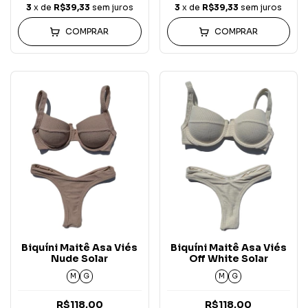
3
x de
R$39,33
sem juros
3
x de
R$39,33
sem juros
COMPRAR
COMPRAR
Biquíni Maitê Asa Viés
Biquíni Maitê Asa Viés
Nude Solar
Off White Solar
M
G
M
G
R$118,00
R$118,00