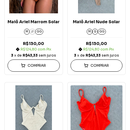
Maiô Ariel Marrom Solar
Maiô Ariel Nude Solar
M
G
GG
M
G
GG
R$130,00
R$130,00
R$124,80
com
Pix
R$124,80
com
Pix
3
x de
R$43,33
sem juros
3
x de
R$43,33
sem juros
COMPRAR
COMPRAR