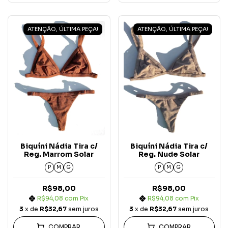
ATENÇÃO, ÚLTIMA PEÇA!
ATENÇÃO, ÚLTIMA PEÇA!
Biquíni Nádia Tira c/
Biquíni Nádia Tira c/
Reg. Marrom Solar
Reg. Nude Solar
P
M
G
P
M
G
R$98,00
R$98,00
R$94,08
com
Pix
R$94,08
com
Pix
3
x de
R$32,67
sem juros
3
x de
R$32,67
sem juros
COMPRAR
COMPRAR