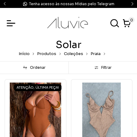
Tenha acesso às nossas Mídias pelo Telegram
0
Solar
Início
Produtos
Coleções
Praia
Solar
Ordenar
Filtrar
ATENÇÃO, ÚLTIMA PEÇA!