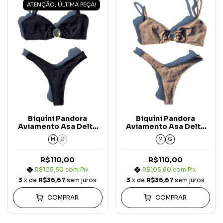
ATENÇÃO, ÚLTIMA PEÇA!
Biquíni Pandora
Biquíni Pandora
Aviamento Asa Delta
Aviamento Asa Delta
Preto Solar
Nude Solar
M
G
M
G
R$110,00
R$110,00
R$105,60
com
Pix
R$105,60
com
Pix
3
x de
R$36,67
sem juros
3
x de
R$36,67
sem juros
COMPRAR
COMPRAR