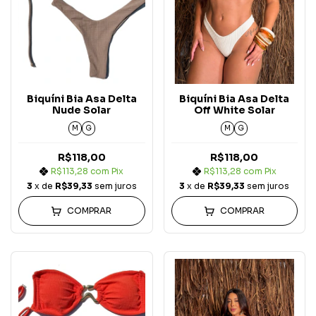
Biquíni Bia Asa Delta
Biquíni Bia Asa Delta
Nude Solar
Off White Solar
M
G
M
G
R$118,00
R$118,00
R$113,28
com
Pix
R$113,28
com
Pix
3
x de
R$39,33
sem juros
3
x de
R$39,33
sem juros
COMPRAR
COMPRAR