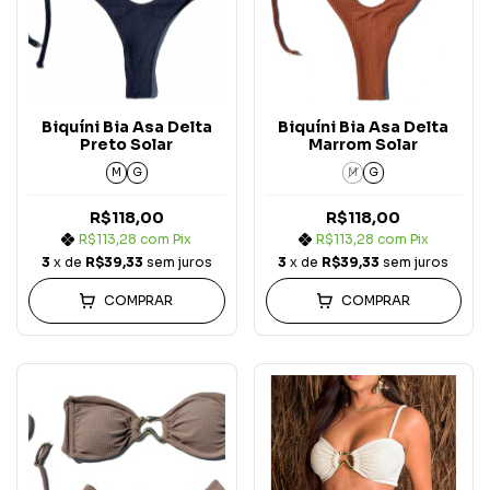
Biquíni Bia Asa Delta
Biquíni Bia Asa Delta
Preto Solar
Marrom Solar
M
G
M
G
R$118,00
R$118,00
R$113,28
com
Pix
R$113,28
com
Pix
3
x de
R$39,33
sem juros
3
x de
R$39,33
sem juros
COMPRAR
COMPRAR