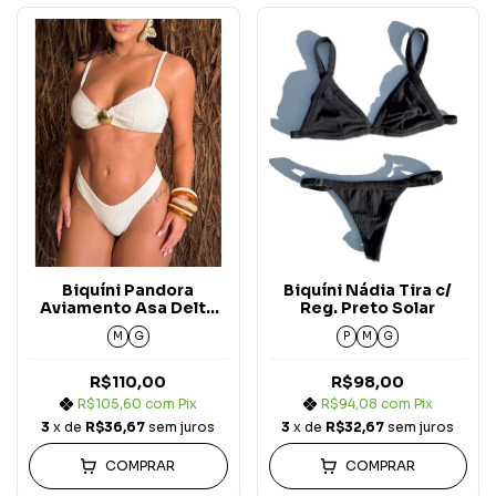
Biquíni Pandora
Biquíni Nádia Tira c/
Aviamento Asa Delta
Reg. Preto Solar
Off White Solar
M
G
P
M
G
R$110,00
R$98,00
R$105,60
com
Pix
R$94,08
com
Pix
3
x de
R$36,67
sem juros
3
x de
R$32,67
sem juros
COMPRAR
COMPRAR