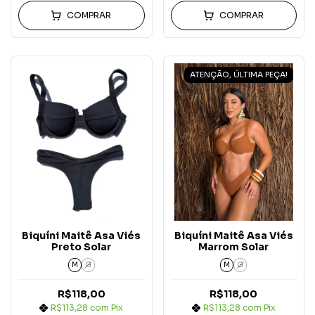
COMPRAR
COMPRAR
ATENÇÃO, ÚLTIMA PEÇA!
Biquíni Maitê Asa Viés
Biquíni Maitê Asa Viés
Preto Solar
Marrom Solar
M
G
M
G
R$118,00
R$118,00
R$113,28
com
Pix
R$113,28
com
Pix