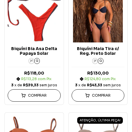
Biquíni Bia Asa Delta
Biquíni Maia Tira c/
Papaya Solar
Reg. Preto Solar
M
G
M
G
R$118,00
R$130,00
R$113,28
com
Pix
R$124,80
com
Pix
3
x de
R$39,33
sem juros
3
x de
R$43,33
sem juros
COMPRAR
COMPRAR
ATENÇÃO, ÚLTIMA PEÇA!