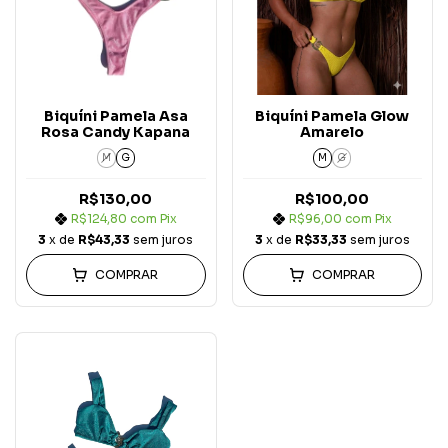
Biquíni Pamela Asa
Biquíni Pamela Glow
Rosa Candy Kapana
Amarelo
M
G
M
G
R$130,00
R$100,00
R$124,80
com
Pix
R$96,00
com
Pix
3
x de
R$43,33
sem juros
3
x de
R$33,33
sem juros
COMPRAR
COMPRAR