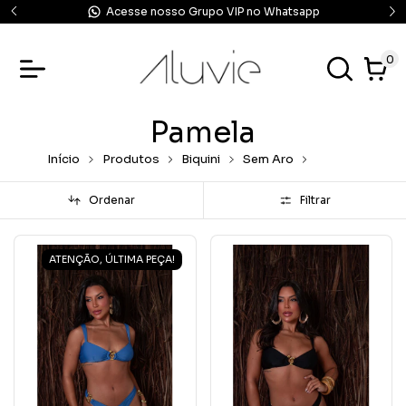
Acesse nosso Grupo VIP no Whatsapp
0
Pamela
Início
Produtos
Biquini
Sem Aro
Pamela
Ordenar
Filtrar
ATENÇÃO, ÚLTIMA PEÇA!