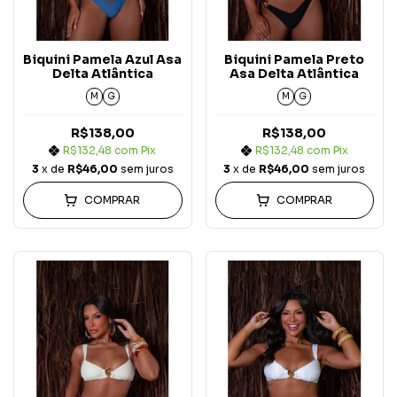
Biquini Pamela Azul Asa
Biquini Pamela Preto
Delta Atlântica
Asa Delta Atlântica
M
G
M
G
R$138,00
R$138,00
R$132,48
com
Pix
R$132,48
com
Pix
3
x de
R$46,00
sem juros
3
x de
R$46,00
sem juros
COMPRAR
COMPRAR