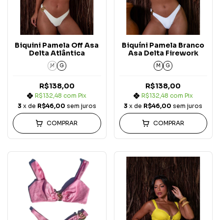
Biquini Pamela Off Asa
Biquíni Pamela Branco
Delta Atlântica
Asa Delta Firework
M
G
M
G
R$138,00
R$138,00
R$132,48
com
Pix
R$132,48
com
Pix
3
x de
R$46,00
sem juros
3
x de
R$46,00
sem juros
COMPRAR
COMPRAR