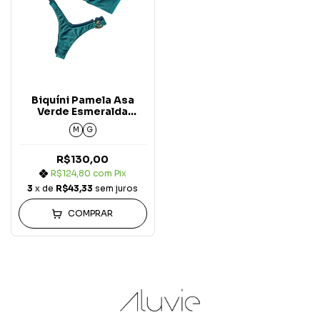
Biquíni Pamela Asa
Verde Esmeralda
Kapana
M
G
R$130,00
R$124,80
com
Pix
3
x de
R$43,33
sem juros
COMPRAR