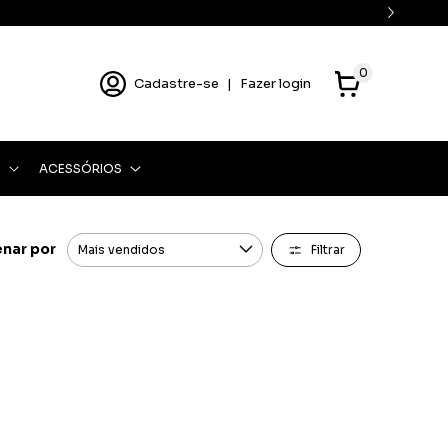
0
Cadastre-se
|
Fazer login
O
ACESSÓRIOS
nar por
Filtrar