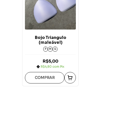
Bojo Triangulo
(maleável)
P
M
G
R$5,00
R$4,80
com
Pix
COMPRAR