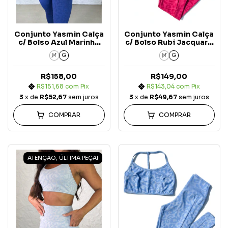
Conjunto Yasmin Calça
Conjunto Yasmin Calça
c/ Bolso Azul Marinho
c/ Bolso Rubi Jacquard
Jacquard Onça
Onça
M
G
M
G
R$158,00
R$149,00
R$151,68
com
Pix
R$143,04
com
Pix
3
x de
R$52,67
sem juros
3
x de
R$49,67
sem juros
COMPRAR
COMPRAR
ATENÇÃO, ÚLTIMA PEÇA!