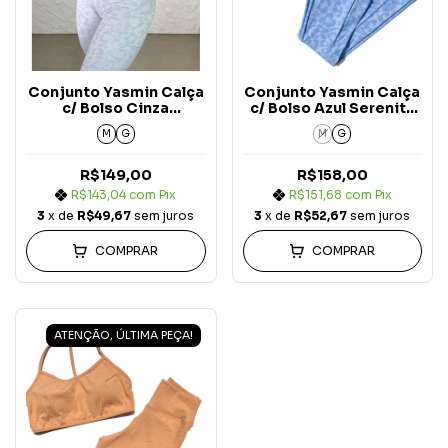
Conjunto Yasmin Calça
Conjunto Yasmin Calça
c/ Bolso Cinza
c/ Bolso Azul Serenity
Jacquard Onça
Jacquard Onça
M
G
M
G
R$149,00
R$158,00
R$143,04
com
Pix
R$151,68
com
Pix
3
x de
R$49,67
sem juros
3
x de
R$52,67
sem juros
COMPRAR
COMPRAR
ATENÇÃO, ÚLTIMA PEÇA!