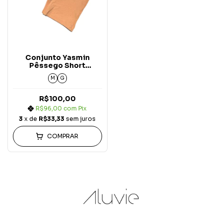
Conjunto Yasmin
Pêssego Short
Miragem
M
G
R$100,00
R$96,00
com
Pix
3
x de
R$33,33
sem juros
COMPRAR