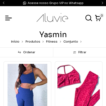
Acesse nosso Grupo VIP no Whatsapp
0
Yasmin
Início
Produtos
Fitness
Conjunto
Yasmin
Ordenar
Filtrar