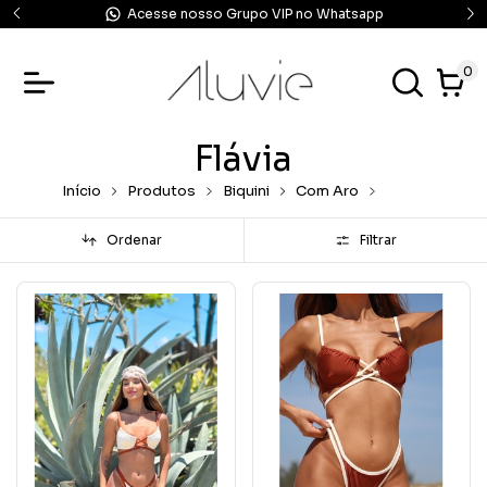
Acesse nosso Grupo VIP no Whatsapp
0
Flávia
Início
Produtos
Biquini
Com Aro
Flávia
Ordenar
Filtrar