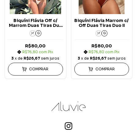
Biquíni Flávia Off c/
Biquíni Flávia Marrom c/
Marrom Duas Tiras Duo
Off Duas Tiras Duo II
II
M
G
M
G
R$80,00
R$80,00
R$76,80
com
Pix
R$76,80
com
Pix
3
x de
R$26,67
sem juros
3
x de
R$26,67
sem juros
COMPRAR
COMPRAR