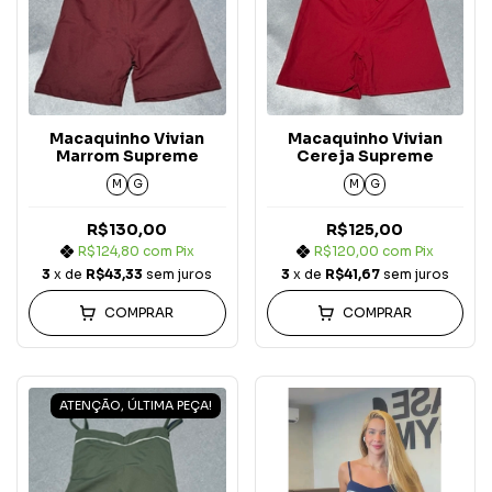
Macaquinho Vivian
Macaquinho Vivian
Marrom Supreme
Cereja Supreme
M
G
M
G
R$130,00
R$125,00
R$124,80
com
Pix
R$120,00
com
Pix
3
x de
R$43,33
sem juros
3
x de
R$41,67
sem juros
COMPRAR
COMPRAR
ATENÇÃO, ÚLTIMA PEÇA!