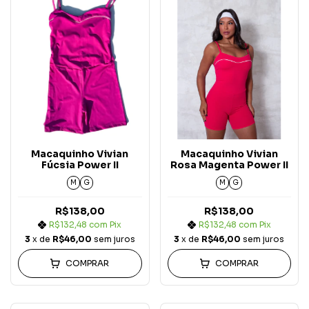
Macaquinho Vivian
Macaquinho Vivian
Fúcsia Power II
Rosa Magenta Power II
M
G
M
G
R$138,00
R$138,00
R$132,48
com
Pix
R$132,48
com
Pix
3
x de
R$46,00
sem juros
3
x de
R$46,00
sem juros
COMPRAR
COMPRAR