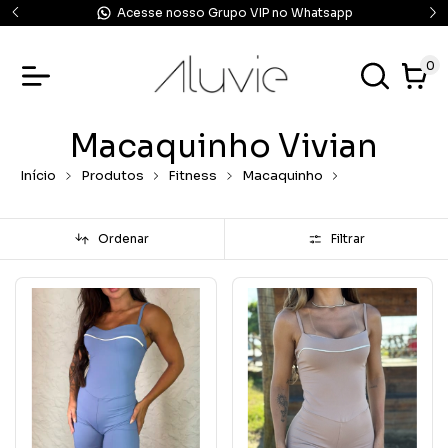
Acesse nosso Grupo VIP no Whatsapp
0
Macaquinho Vivian
Início
Produtos
Fitness
Macaquinho
Macaquinho
Vivian
Ordenar
Filtrar