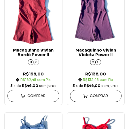
Macaquinho Vivian
Macaquinho Vivian
Bordô Power II
Violeta Power II
M
G
M
G
R$138,00
R$138,00
R$132,48
com
Pix
R$132,48
com
Pix
3
x de
R$46,00
sem juros
3
x de
R$46,00
sem juros
COMPRAR
COMPRAR