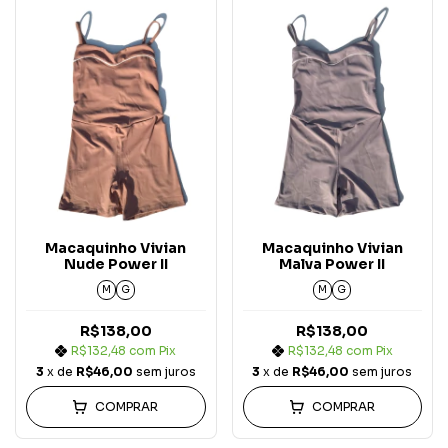
Macaquinho Vivian
Macaquinho Vivian
Nude Power II
Malva Power II
M
G
M
G
R$138,00
R$138,00
R$132,48
com
Pix
R$132,48
com
Pix
3
x de
R$46,00
sem juros
3
x de
R$46,00
sem juros
COMPRAR
COMPRAR