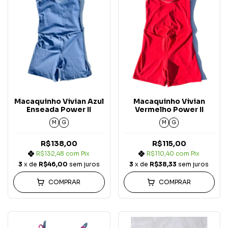
Macaquinho Vivian Azul
Macaquinho Vivian
Enseada Power II
Vermelho Power II
M
G
M
G
R$138,00
R$115,00
R$132,48
com
Pix
R$110,40
com
Pix
3
x de
R$46,00
sem juros
3
x de
R$38,33
sem juros
COMPRAR
COMPRAR