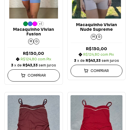
+1
Macaquinho Vivian
Macaquinho Vivian
Nude Supreme
Fusion
M
G
M
G
R$130,00
R$130,00
R$124,80
com
Pix
R$124,80
com
Pix
3
x de
R$43,33
sem juros
3
x de
R$43,33
sem juros
COMPRAR
COMPRAR