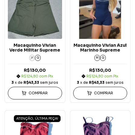
Macaquinho Vivian
Macaquinho Vivian Azul
Verde Militar Supreme
Marinho Supreme
M
G
M
G
R$130,00
R$130,00
R$124,80
com
Pix
R$124,80
com
Pix
3
x de
R$43,33
sem juros
3
x de
R$43,33
sem juros
COMPRAR
COMPRAR
ATENÇÃO, ÚLTIMA PEÇA!