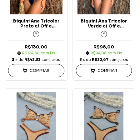
Biquíni Ana Tricolor
Biquíni Ana Tricolor
Preto c/ Off e
Verde c/ Off e
Conhaque Asa Delta
Conhaque Asa Delta
M
M
Carmel
Carmel
R$130,00
R$98,00
R$124,80
com
Pix
R$94,08
com
Pix
3
x de
R$43,33
sem juros
3
x de
R$32,67
sem juros
COMPRAR
COMPRAR