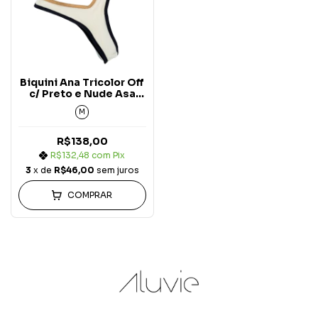
Biquini Ana Tricolor Off
c/ Preto e Nude Asa
Delta Carmel
M
R$138,00
R$132,48
com
Pix
3
x de
R$46,00
sem juros
COMPRAR