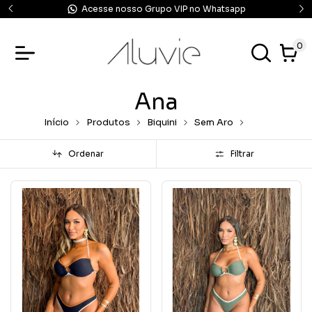
Acesse nosso Grupo VIP no Whatsapp
0
Ana
Início
Produtos
Biquini
Sem Aro
Ana
Ordenar
Filtrar