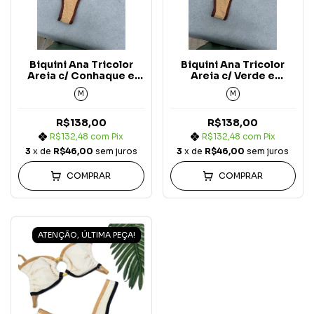
Biquini Ana Tricolor
Biquini Ana Tricolor
Areia c/ Conhaque e
Areia c/ Verde e
Marrom Asa Delta
Marrom Asa Delta
M
M
Carmel
Carmel
R$138,00
R$138,00
R$132,48
com
Pix
R$132,48
com
Pix
3
x de
R$46,00
sem juros
3
x de
R$46,00
sem juros
COMPRAR
COMPRAR
ATENÇÃO, ÚLTIMA PEÇA!