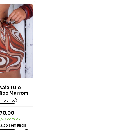
saia Tule
lico Marrom
nho Único
70,00
7,20
com
Pix
3,33
sem juros