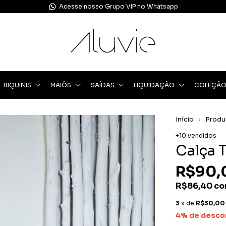
Tenha acesso às nossas Mídias pelo Telegram
BIQUINIS
MAIÔS
SAÍDAS
LIQUIDAÇÃO
COLEÇÃ
Início
Produ
+10 vendidos
Calça 
R$90,
R$86,40
c
3
x de
R$30,00
4% de desco