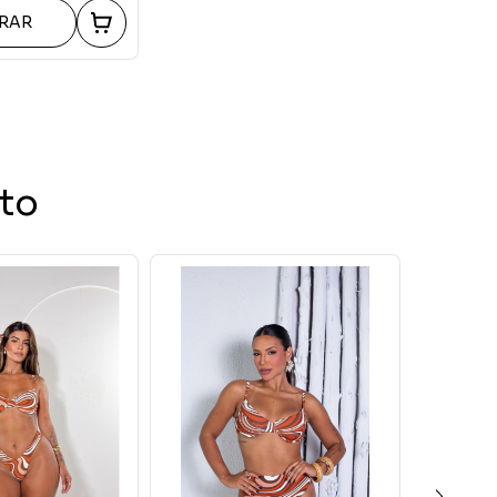
RAR
to