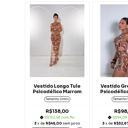
Vestido Longo Tule
Vestido Gr
Psicodélico Marrom
Psicodélic
Tamanho Único
Tamanho 
R$138,00
R$98
R$132,48
com
Pix
R$94,08
3
x de
R$46,00
sem juros
3
x de
R$32,6