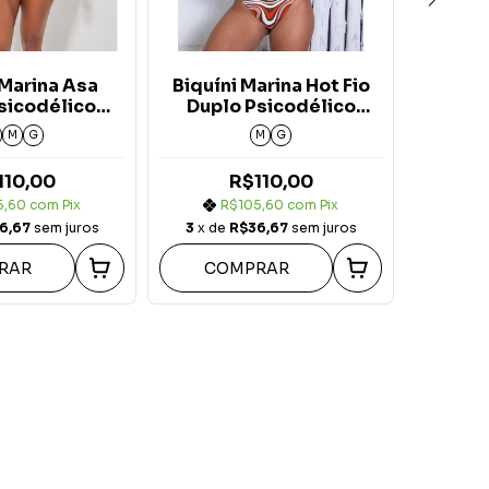
 Marina Asa
Biquíni Marina Hot Fio
Biqu
sicodélico
Duplo Psicodélico
Delt
arrom
Marrom
M
G
M
G
110,00
R$110,00
5,60
com
Pix
R$105,60
com
Pix
6,67
sem juros
3
x de
R$36,67
sem juros
3
x de
RAR
COMPRAR
CO