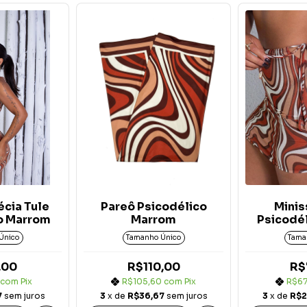
écia Tule
Pareô Psicodélico
Minis
o Marrom
Marrom
Psicodé
Único
Tamanho Único
Tama
,00
R$110,00
R$
com
Pix
R$105,60
com
Pix
R$6
7
sem juros
3
x de
R$36,67
sem juros
3
x de
R$2