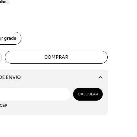
alhes
r grade
DE ENVIO
Alterar CEP
CALCULAR
 CEP