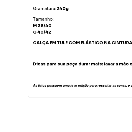
Gramatura:
240g
Tamanho:
M 38/40
G 40/42
CALÇA EM TULE COM ELÁSTICO NA CINTUR
Dicas para sua peça durar mais: lavar a mão 
As fotos possuem uma leve edição para ressaltar as cores, e a 