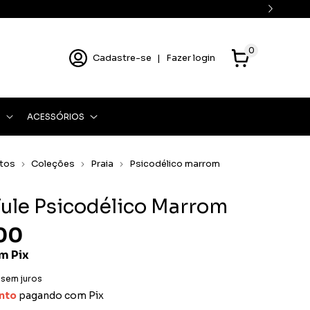
0
Cadastre-se
|
Fazer login
O
ACESSÓRIOS
tos
Coleções
Praia
Psicodélico marrom
Tule Psicodélico Marrom
00
om
Pix
sem juros
nto
pagando com Pix