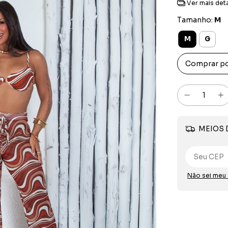
Ver mais det
Tamanho:
M
M
G
Comprar po
MEIOS 
Não sei meu