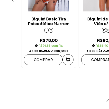
l
Biquini Basic Tira
Biquíni de 
Marrom
Psicodélico Marrom
Viés c/
Psicodélic
P
M
P
0
R$78,00
R$90
m
Pix
R$74,88
com
Pix
R$86,40
m juros
3
x de
R$26,00
sem juros
3
x de
R$30,0
COMPRAR
COMPRA