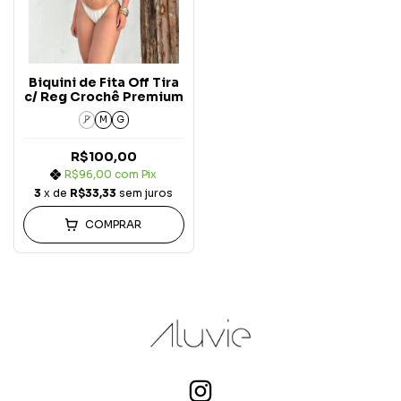
Biquini de Fita Off Tira
c/ Reg Crochê Premium
P
M
G
R$100,00
R$96,00
com
Pix
3
x de
R$33,33
sem juros
COMPRAR