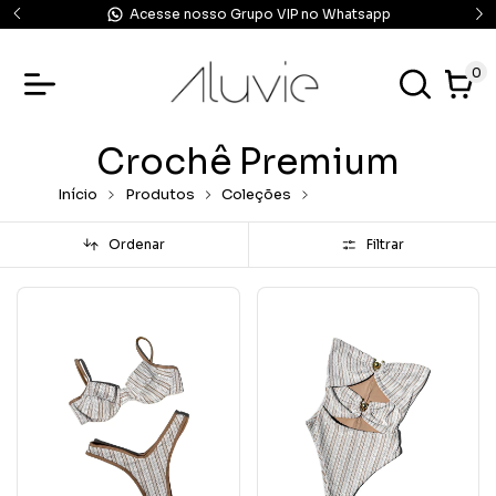
Acesse nosso Grupo VIP no Whatsapp
0
Crochê Premium
Início
Produtos
Coleções
Crochê Premium
Ordenar
Filtrar