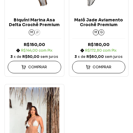
Biquíni Marina Asa
Maiô Jade Aviamento
Delta Crochê Premium
Crochê Premium
M
G
M
G
R$150,00
R$180,00
R$144,00
com
Pix
R$172,80
com
Pix
3
x de
R$50,00
sem juros
3
x de
R$60,00
sem juros
COMPRAR
COMPRAR