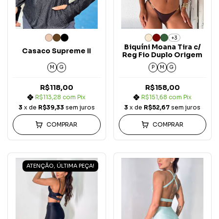
+3
Biquíni Moana Tira c/
Casaco Supreme II
Reg Fio Duplo Origem
M
G
P
M
G
R$118,00
R$158,00
R$113,28
com
Pix
R$151,68
com
Pix
3
x de
R$39,33
sem juros
3
x de
R$52,67
sem juros
COMPRAR
COMPRAR
ATENÇÃO, ÚLTIMA PEÇA!