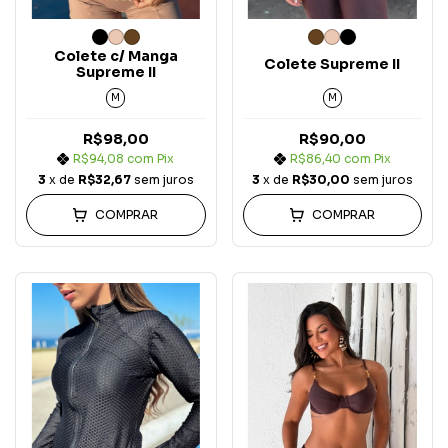
Colete c/ Manga
Colete Supreme II
Supreme II
M
M
R$98,00
R$90,00
R$94,08
com
Pix
R$86,40
com
Pix
3
x de
R$32,67
sem juros
3
x de
R$30,00
sem juros
COMPRAR
COMPRAR