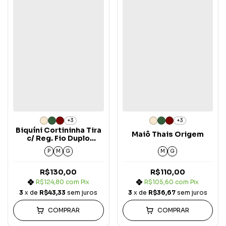
+3
+3
Biquíni Cortininha Tira
Maiô Thais Origem
c/ Reg. Fio Duplo
Origem
P
M
G
M
G
R$130,00
R$110,00
R$124,80
com
Pix
R$105,60
com
Pix
3
x de
R$43,33
sem juros
3
x de
R$36,67
sem juros
COMPRAR
COMPRAR