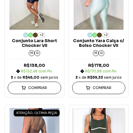
+2
+2
Conjunto Lara Short
Conjunto Yara Calça c/
Chocker VII
Bolso Chocker VII
M
G
M
G
R$138,00
R$178,00
R$132,48
com
Pix
R$170,88
com
Pix
3
x de
R$46,00
sem juros
3
x de
R$59,33
sem juros
COMPRAR
COMPRAR
ATENÇÃO, ÚLTIMA PEÇA!