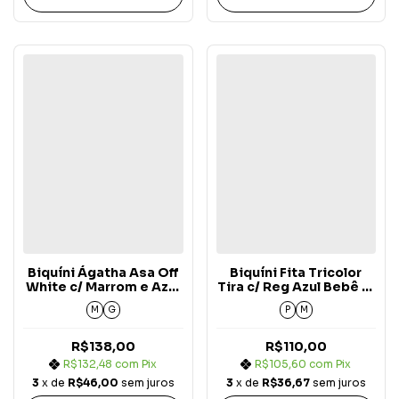
Biquíni Ágatha Asa Off
Biquíni Fita Tricolor
White c/ Marrom e Azul
Tira c/ Reg Azul Bebê c/
Bebê Carmel Arizona
Off White e Marrom
M
G
P
M
Carmel Arizona (Alça
Fixa)
R$138,00
R$110,00
R$132,48
com
Pix
R$105,60
com
Pix
3
x de
R$46,00
sem juros
3
x de
R$36,67
sem juros