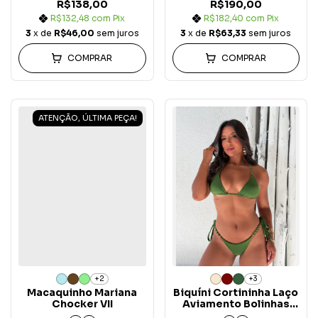
R$138,00
R$190,00
R$132,48
com
Pix
R$182,40
com
Pix
3
x de
R$46,00
sem juros
3
x de
R$63,33
sem juros
COMPRAR
COMPRAR
ATENÇÃO, ÚLTIMA PEÇA!
+2
+3
Macaquinho Mariana
Biquíni Cortininha Laço
Chocker VII
Aviamento Bolinhas
Origem