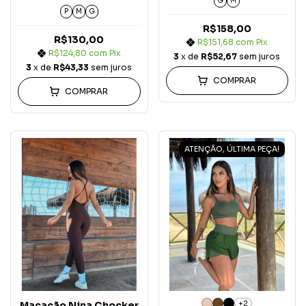
G
M
P
M
G
R$158,00
R$130,00
R$151,68
com
Pix
R$124,80
com
Pix
3
x de
R$52,67
sem juros
3
x de
R$43,33
sem juros
COMPRAR
COMPRAR
ATENÇÃO, ÚLTIMA PEÇA!
+2
Macacão Nina Chocker