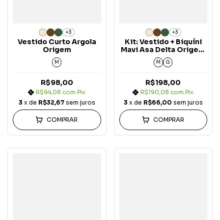
+3
+3
Vestido Curto Argola
Kit: Vestido + Biquíni
Origem
Mavi Asa Delta Origem
(3 peças)
M
M
G
R$98,00
R$198,00
R$94,08
com
Pix
R$190,08
com
Pix
3
x de
R$32,67
sem juros
3
x de
R$66,00
sem juros
COMPRAR
COMPRAR