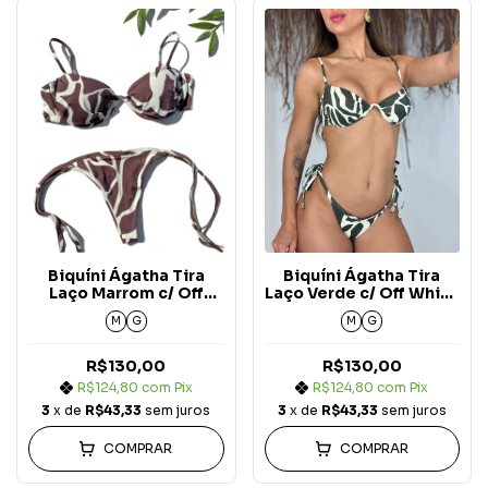
Biquíni Ágatha Tira
Biquíni Ágatha Tira
Laço Marrom c/ Off
Laço Verde c/ Off White
White Nature
Nature
M
G
M
G
R$130,00
R$130,00
R$124,80
com
Pix
R$124,80
com
Pix
3
x de
R$43,33
sem juros
3
x de
R$43,33
sem juros
COMPRAR
COMPRAR