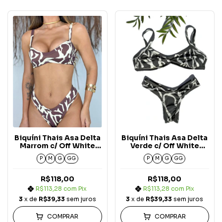
Biquíni Thais Asa Delta
Biquíni Thais Asa Delta
Marrom c/ Off White
Verde c/ Off White
Nature
Nature
P
M
G
GG
P
M
G
GG
R$118,00
R$118,00
R$113,28
com
Pix
R$113,28
com
Pix
3
x de
R$39,33
sem juros
3
x de
R$39,33
sem juros
COMPRAR
COMPRAR