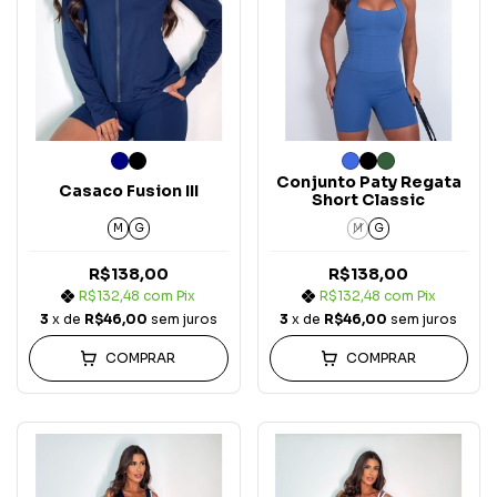
Conjunto Paty Regata
Casaco Fusion III
Short Classic
M
G
M
G
R$138,00
R$138,00
R$132,48
com
Pix
R$132,48
com
Pix
3
x de
R$46,00
sem juros
3
x de
R$46,00
sem juros
COMPRAR
COMPRAR