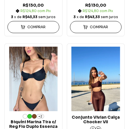
R$130,00
R$130,00
R$124,80
com
Pix
R$124,80
com
Pix
3
x de
R$43,33
sem juros
3
x de
R$43,33
sem juros
COMPRAR
COMPRAR
+2
Conjunto Vivian Calça
Biquíni Marina Tira c/
Chocker VII
Reg Fio Duplo Essenza