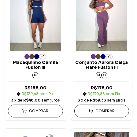
+1
+1
Macaquinho Camila
Conjunto Aurora Calça
Fusion III
Flare Fusion III
M
M
G
R$138,00
R$178,00
R$132,48
com
Pix
R$170,88
com
Pix
3
x de
R$46,00
sem juros
3
x de
R$59,33
sem juros
COMPRAR
COMPRAR