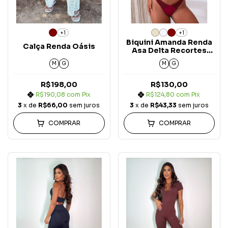
+1
+1
Biquini Amanda Renda
Calça Renda Oásis
Asa Delta Recortes
Oásis
M
G
M
G
R$198,00
R$130,00
R$190,08
com
Pix
R$124,80
com
Pix
3
x de
R$66,00
sem juros
3
x de
R$43,33
sem juros
COMPRAR
COMPRAR