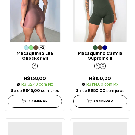
+2
Macaquinho Lua
Macaquinho Camila
Chocker VII
Supreme II
M
M
G
R$138,00
R$150,00
R$132,48
com
Pix
R$144,00
com
Pix
3
x de
R$46,00
sem juros
3
x de
R$50,00
sem juros
COMPRAR
COMPRAR