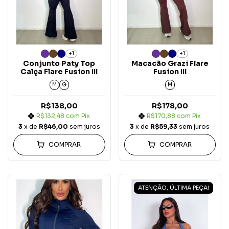
+1
+1
Conjunto Paty Top
Macacão Grazi Flare
Calça Flare Fusion III
Fusion III
M
G
M
R$138,00
R$178,00
R$132,48
com
Pix
R$170,88
com
Pix
3
x de
R$46,00
sem juros
3
x de
R$59,33
sem juros
COMPRAR
COMPRAR
ATENÇÃO, ÚLTIMA PEÇA!