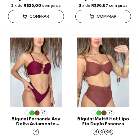
3
x de
R$26,00
sem juros
3
x de
R$36,67
sem juros
COMPRAR
COMPRAR
+2
+2
Biquíni Fernanda Asa
Biquíni Maitê Hot Lipo
Delta Aviamento
Fio Duplo Essenza
Essenza
M
M
G
GG