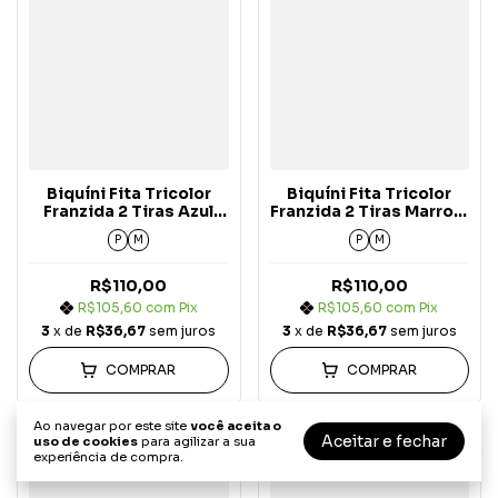
Biquíni Fita Tricolor
Biquíni Fita Tricolor
Franzida 2 Tiras Azul
Franzida 2 Tiras Marrom
Bebê c/ Off White e
c/ Azul Bebê e Off
P
M
P
M
Marrom Carmel Arizona
White Carmel Arizona
R$110,00
R$110,00
R$105,60
com
Pix
R$105,60
com
Pix
3
x de
R$36,67
sem juros
3
x de
R$36,67
sem juros
COMPRAR
COMPRAR
Ao navegar por este site
você aceita o
Aceitar e fechar
uso de cookies
para agilizar a sua
experiência de compra.