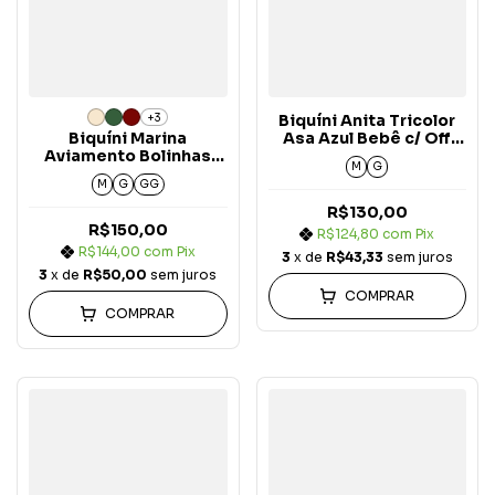
+3
Biquíni Anita Tricolor
Biquíni Marina
Asa Azul Bebê c/ Off
Aviamento Bolinhas
White e Marrom Carmel
M
G
Asa Fio Duplo Origem
Arizona
M
G
GG
R$130,00
R$150,00
R$124,80
com
Pix
R$144,00
com
Pix
3
x de
R$43,33
sem juros
3
x de
R$50,00
sem juros
COMPRAR
COMPRAR