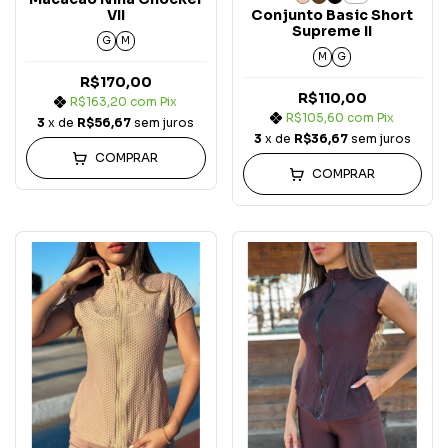
VII
Conjunto Basic Short
Supreme II
G
M
M
G
R$170,00
R$110,00
R$163,20
com
Pix
R$105,60
com
Pix
3
x de
R$56,67
sem juros
3
x de
R$36,67
sem juros
COMPRAR
COMPRAR