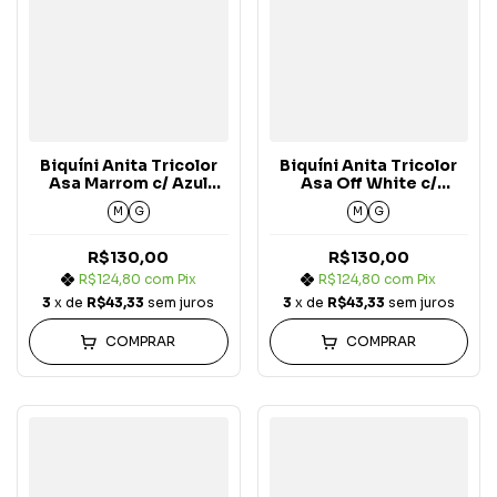
Biquíni Anita Tricolor
Biquíni Anita Tricolor
Asa Marrom c/ Azul
Asa Off White c/
Bebê e Off White
Marrom e Azul Bebê
M
G
M
G
Carmel Arizona
Carmel Arizona
R$130,00
R$130,00
R$124,80
com
Pix
R$124,80
com
Pix
3
x de
R$43,33
sem juros
3
x de
R$43,33
sem juros
COMPRAR
COMPRAR