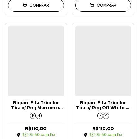
COMPRAR
COMPRAR
Biquíni Fita Tricolor
Biquíni Fita Tricolor
Tira c/ Reg Marrom c/
Tira c/ Reg Off White c/
Azul Bebê e Off White
Marrom e Azul Bebê
P
M
P
M
Carmel Arizona (Alça
Carmel Arizona (Alça
Fixa)
Fixa)
R$110,00
R$110,00
R$105,60
com
Pix
R$105,60
com
Pix