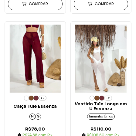
COMPRAR
COMPRAR
+2
+2
Vestido Tule Longo em
Calça Tule Essenza
U Essenza
M
G
Tamanho Único
R$78,00
R$110,00
R$74,88
com
Pix
R$105,60
com
Pix