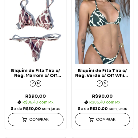
Biquíni de Fita Tira c/
Biquíni de Fita Tira c/
Reg. Marrom c/ Off
Reg. Verde c/ Off White
White Nature
Nature
P
M
P
M
R$90,00
R$90,00
R$86,40
com
Pix
R$86,40
com
Pix
3
x de
R$30,00
sem juros
3
x de
R$30,00
sem juros
COMPRAR
COMPRAR