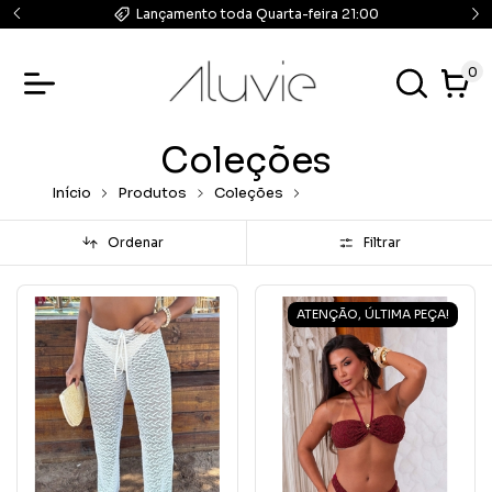
ram
Lançamento toda Quarta-feira 21:00
0
Coleções
Início
Produtos
Coleções
Amêndoa c/ Preto
Ordenar
Filtrar
ATENÇÃO, ÚLTIMA PEÇA!