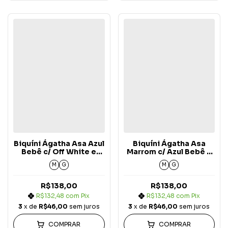
Biquíni Ágatha Asa Azul
Biquíni Ágatha Asa
Bebê c/ Off White e
Marrom c/ Azul Bebê e
Marrom Carmel Arizona
Off White Carmel
M
G
M
G
Arizona
R$138,00
R$138,00
R$132,48
com
Pix
R$132,48
com
Pix
3
x de
R$46,00
sem juros
3
x de
R$46,00
sem juros
COMPRAR
COMPRAR