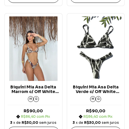
Biquíni Mia Asa Delta
Biquíni Mia Asa Delta
Marrom c/ Off White
Verde c/ Off White
Nature
Nature
M
G
M
G
R$90,00
R$90,00
R$86,40
com
Pix
R$86,40
com
Pix
3
x de
R$30,00
sem juros
3
x de
R$30,00
sem juros